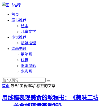
首页
童书推荐
绘本
儿童文学
小说推荐
悬疑推理
绘画书籍
钢笔画
线稿
钢笔淡彩
水彩画
首页
包含"美食速写"标签的文章
用线稿表现美食的教程书：《美味工坊
——美食线稿插画教程》